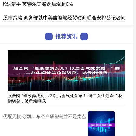
K线猎手 英特尔美股盘后涨超6%
股市策略 商务部就中美吉隆坡经贸磋商联合安排答记者问
推荐资讯
股合网 “谁敢娶我女儿？以后会气死亲家！”研二女生翘着兰花
指切菜，被母亲嘲讽
优配无忧 余凯：车企自研智驾并不是卖点