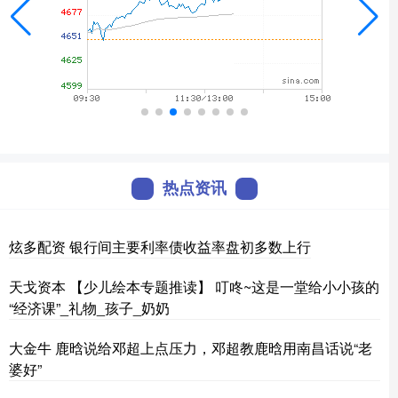
热点资讯
炫多配资 银行间主要利率债收益率盘初多数上行
天戈资本 【少儿绘本专题推读】 叮咚~这是一堂给小小孩的
“经济课”_礼物_孩子_奶奶
大金牛 鹿晗说给邓超上点压力，邓超教鹿晗用南昌话说“老
婆好”