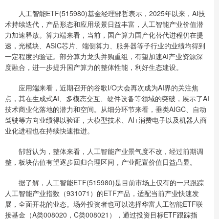
人工智能ETF(515980)基金经理郜哲表示，2025年以来，AI技
术持续迭代，产品形态和应用场景日益丰富，人工智能产业价值潜
力加速释放。算力端来看，当前，国产算力国产化替代进程仍在提
速，光模块、ASIC芯片、端侧算力、服务器等子行业的业绩均得到
一定程度的验证。部分算力龙头并购重组，有望加速AI产业资源深
度融合，进一步提升国产算力的整体性能，利好生态建设。
应用端来看，近期召开的谷歌I/O大会再次成为AI界的关注焦
点，其在生成式AI、多模态交互、硬件设备等领域的突破，展示了AI
技术商业化落地的潜力和空间。从细分环节来看，垂类AIGC、自动
驾驶等方向业绩得以验证，大模型技术、AI+消费电子以及机器人商
业化进程也在持续快速推进。
郜哲认为，整体来看，人工智能产业景气度不改，经过前期调
整，板块估值有望逐步回归合理区间，产业配置价值日益凸显。
据了解，人工智能ETF(515980)是目前市场上仅有的一只跟踪
人工智能产业指数（931071）的ETF产品，适配当前产业快速发
展，全面开花的业态。场外投资者也可以选择华富人工智能ETF联
接基金（A类008020，C类008021），通过投资目标ETF跟踪指