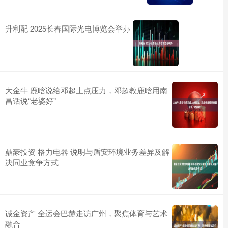
升利配 2025长春国际光电博览会举办
大金牛 鹿晗说给邓超上点压力，邓超教鹿晗用南
昌话说“老婆好”
鼎豪投资 格力电器 说明与盾安环境业务差异及解
决同业竞争方式
诚金资产 全运会巴赫走访广州，聚焦体育与艺术
融合