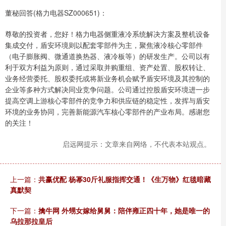
董秘回答(格力电器SZ000651)：
尊敬的投资者，您好！格力电器侧重液冷系统解决方案及整机设备
集成交付，盾安环境则以配套零部件为主，聚焦液冷核心零部件
（电子膨胀阀、微通道换热器、液冷板等）的研发生产。公司以有
利于双方利益为原则，通过采取并购重组、资产处置、股权转让、
业务经营委托、股权委托或将新业务机会赋予盾安环境及其控制的
企业等多种方式解决同业竞争问题。公司通过控股盾安环境进一步
提高空调上游核心零部件的竞争力和供应链的稳定性，发挥与盾安
环境的业务协同，完善新能源汽车核心零部件的产业布局。感谢您
的关注！
启远网提示：文章来自网络，不代表本站观点。
上一篇：
共赢优配 杨幂30斤礼服指挥交通！《生万物》红毯暗藏
真默契
下一篇：
擒牛网 外甥女嫁给舅舅：陪伴雍正四十年，她是唯一的
乌拉那拉皇后