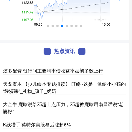
热点资讯
炫多配资 银行间主要利率债收益率盘初多数上行
天戈资本 【少儿绘本专题推读】 叮咚~这是一堂给小小孩的
“经济课”_礼物_孩子_奶奶
大金牛 鹿晗说给邓超上点压力，邓超教鹿晗用南昌话说“老
婆好”
K线猎手 英特尔美股盘后涨超6%