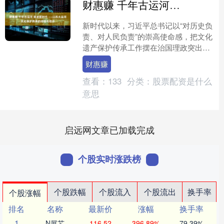
财惠赚 千年古运河 扬波新时代 ——江苏大运河文化保护传承的经验与启示
新时代以来，习近平总书记以“对历史负
责、对人民负责”的崇高使命感，把文化
遗产保护传承工作摆在治国理政突出位
置，“保护为主、抢救第一、合理利用、
财惠赚
传承发展”的方针贯....
查看：
133
分类：
股票配资是什么
意思
启远网文章已加载完成
个股实时涨跌榜
个股跌幅
个股流入
个股流出
换手率
个股涨幅
排名
名称
最新价
涨幅
换手率
1
N展芯
116.52
396.89%
79.39%