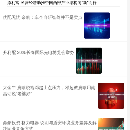
添利富 民营经济助推中国西部产业结构向“新”而行
优配无忧 余凯：车企自研智驾并不是卖点
升利配 2025长春国际光电博览会举办
大金牛 鹿晗说给邓超上点压力，邓超教鹿晗用南
昌话说“老婆好”
鼎豪投资 格力电器 说明与盾安环境业务差异及解
决同业竞争方式