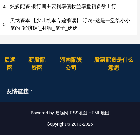
炫多配资 银行间主要利率债收益率盘初多数上行
4、
天戈资本 【少儿绘本专题推读】 叮咚~这是一堂给小小
5、
孩的 “经济课”_礼物_孩子_奶奶
启远
新股配
河南配资
股票配资是什么
网
资网
公司
意思
友情链接：
Powered by
启远网
RSS地图
HTML地图
Copyright
© 2013-2025