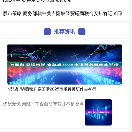
股市策略 商务部就中美吉隆坡经贸磋商联合安排答记者问
推荐资讯
N配资 彩耀南洋 春芝堂2025市场菁英研修会举行
优配无忧 余凯：车企自研智驾并不是卖点