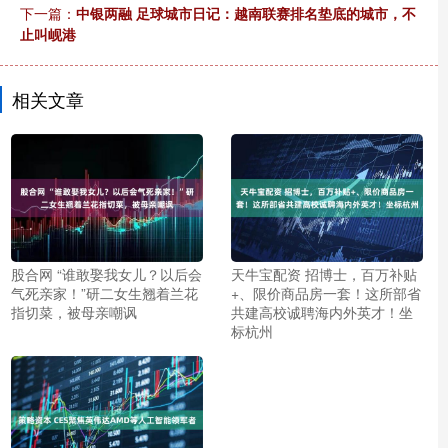
下一篇：
中银两融 足球城市日记：越南联赛排名垫底的城市，不
止叫岘港
相关文章
股合网 “谁敢娶我女儿？以后会
天牛宝配资 招博士，百万补贴
气死亲家！”研二女生翘着兰花
+、限价商品房一套！这所部省
指切菜，被母亲嘲讽
共建高校诚聘海内外英才！坐
标杭州