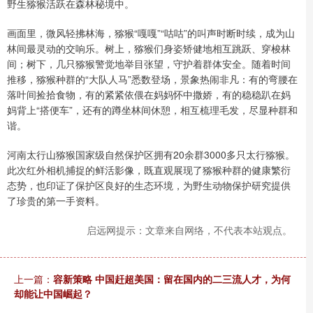
野生猕猴活跃在森林秘境中。
画面里，微风轻拂林海，猕猴“嘎嘎”“咕咕”的叫声时断时续，成为山
林间最灵动的交响乐。树上，猕猴们身姿矫健地相互跳跃、穿梭林
间；树下，几只猕猴警觉地举目张望，守护着群体安全。随着时间
推移，猕猴种群的“大队人马”悉数登场，景象热闹非凡：有的弯腰在
落叶间捡拾食物，有的紧紧依偎在妈妈怀中撒娇，有的稳稳趴在妈
妈背上“搭便车”，还有的蹲坐林间休憩，相互梳理毛发，尽显种群和
谐。
河南太行山猕猴国家级自然保护区拥有20余群3000多只太行猕猴。
此次红外相机捕捉的鲜活影像，既直观展现了猕猴种群的健康繁衍
态势，也印证了保护区良好的生态环境，为野生动物保护研究提供
了珍贵的第一手资料。
启远网提示：文章来自网络，不代表本站观点。
上一篇：
容新策略 中国赶超美国：留在国内的二三流人才，为何
却能让中国崛起？