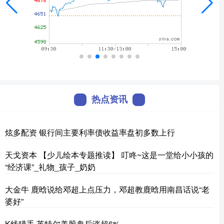
热点资讯
炫多配资 银行间主要利率债收益率盘初多数上行
天戈资本 【少儿绘本专题推读】 叮咚~这是一堂给小小孩的
“经济课”_礼物_孩子_奶奶
大金牛 鹿晗说给邓超上点压力，邓超教鹿晗用南昌话说“老
婆好”
K线猎手 英特尔美股盘后涨超6%