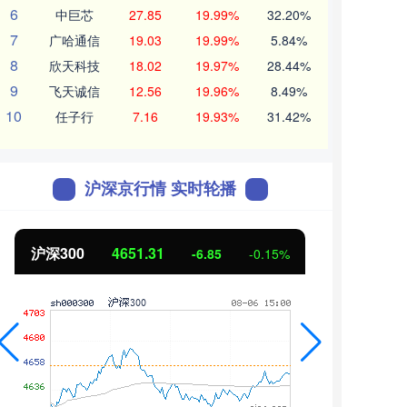
6
中巨芯
27.85
19.99%
32.20%
7
广哈通信
19.03
19.99%
5.84%
8
欣天科技
18.02
19.97%
28.44%
9
飞天诚信
12.56
19.96%
8.49%
10
任子行
7.16
19.93%
31.42%
沪深京行情 实时轮播
北证50
1122.88
创业
3.42
0.30%