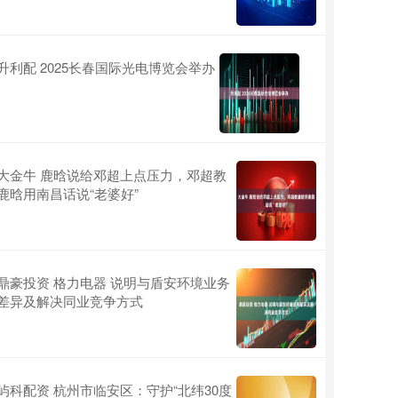
升利配 2025长春国际光电博览会举办
大金牛 鹿晗说给邓超上点压力，邓超教
鹿晗用南昌话说“老婆好”
鼎豪投资 格力电器 说明与盾安环境业务
差异及解决同业竞争方式
屿科配资 杭州市临安区：守护“北纬30度