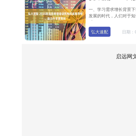
一、学习需求增长背景下
发展的时代，人们对于知
对....
弘大速配
日期：0
启远网
深证成指
14110.12
2
0.57%
-34.08
-0.