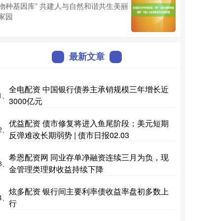
物种基因库” 共建人与自然和谐共生美丽
家园
最新文章
全电配资 中国银行债券主承销规模三年增长近
1、
3000亿元
优益配资 债市修复将进入鱼尾阶段；美元短期
2、
反弹难改长期弱势 | 债市日报02.03
希恩配资网 同业存单净融资连续三月为负，现
3、
金管理类理财收益持续下降
炫多配资 银行间主要利率债收益率盘初多数上
4、
行