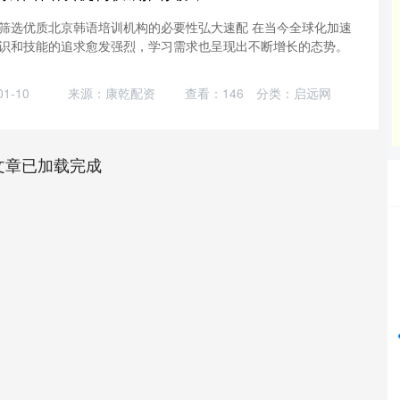
筛选优质北京韩语培训机构的必要性弘大速配 在当今全球化加速
识和技能的追求愈发强烈，学习需求也呈现出不断增长的态势。
1-10
来源：康乾配资
查看：
146
分类：
启远网
文章已加载完成
沪深300
4651.31
24%
-6.85
-0.15%