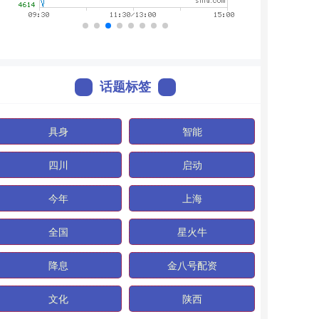
话题标签
具身
智能
四川
启动
今年
上海
全国
星火牛
降息
金八号配资
文化
陕西